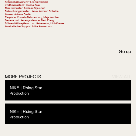
Bühnenbildassistenz: Leander Kreissl 
Kostümassistenz: Moana Grau 
Theatermeister: Andreas Speichert 
Beleuchtungsmeister: Hans-Hermann Schulze 
Maske: Adriana Fiedler 
Requisite: Cornelia Behmenburg, Maja Walther 
Damen- und Herrengarderobe: Berit Prang 
Bühnenbildhospitanz: Luc Heinemann, Lilith Krause 
Musikalischer Support: Mika Amsterdam 
S
c
r
o
l
l
d
o
w
n
G
o
u
p
MORE PROJECTS
VIEW ALL
NIKE | Rising Star
Production
NIKE | Rising Star
Production