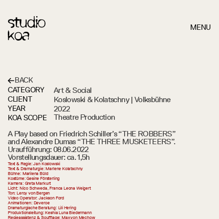
MENU
BACK
Art & Social
CATEGORY
LAVORI
IN
CORSO
Koslowski & Kolatschny | Volksbühne
CLIENT
2022
YEAR
Theatre Production
KOA SCOPE
A Play based on Friedrich Schiller’s “THE ROBBERS” 
and Alexandre Dumas “THE THREE MUSKETEERS”.
Uraufführung: 08.06.2022
Vorstellungsdauer: ca. 1,5h
Text & Regie: Jan Koslowski
Text & Dramaturgie: Marlene Kolatschny
Bühne: Marilena Büld 
Kostüme: Gesine Försterling 
Kamera: Greta Markurt 
Licht: Nico Schweda, Franca Leona Weigert 
Ton: Leroy von Bergen 
Video Operator: Jackson Ford 
Animationen: Deveroe 
Dramaturgische Beratung: Lili Hering 
Produktionsleitung: Keshia Luna Biedermann 
Regieassistenz & Soufflage: Max von Mechow 